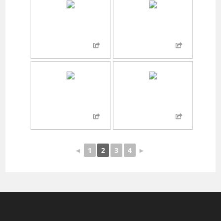
◄
1
2
3
4
►